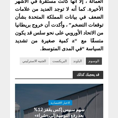
العمالة ، إلا أنها كانت مستقرة في الأشهر
الأخيرة. كما أنه لا توجد العديد من علامات
الضعف في بيانات المملكة المتحدة بشأن
توقعات التضخم” ، وأكدت أن خروج بريطانيا
من الاتحاد الأوروبي على نحو سلس قد يكون
متسقًا مع “a كمية صغيرة من تشديد
السياسة “في المدى المتوسط.
الوسوم
الباوند
البريكست
الجنيه الاسترليني
قد يعجبك كذلك
الاخبار الاقتصادية
سهم سبيس إكس يقفز 12%
بعد رفع التوصية إلى «شراء»