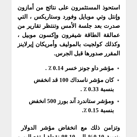
استحوذ المستثمرون على نتائج من أمازون
وإنتل وتي موبايل وفورد وستاربكس ، التي
صدرت بعد جلسة الأمس وتنتظر تقارير من
عمالقة الطاقة شيفرون وإكسون موبيل ،
وكذلك كولجيت بالموليف وأمريكان إيرلاينز
المقرر صدورها قبل الجرس.
مؤشر داو جونز خسر 0.14 ٪ .
كان مؤشر ناسداك 100 قد انخفض
بنسبة 0.33 ٪ .
ومؤشر ستاندرد آند بورز 500 انخفض
بنسبة 0.15 ٪.
وتزامن ذلك مع انخفاض مؤشر الدولار
بنسبة 0.10% إلى 98.10 نقطة،ارتفع اليورو