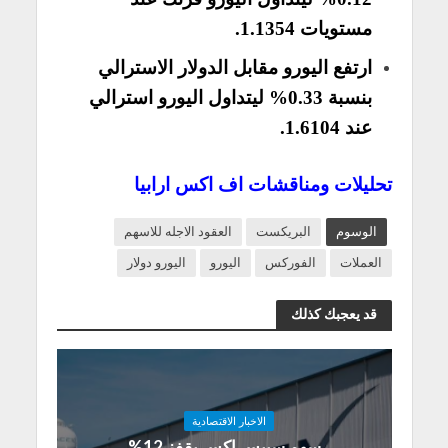
مستويات 1.1354.
ارتفع اليورو مقابل الدولار الاسترالي
بنسبة 0.33% ليتداول اليورو استرالي
عند 1.6104.
تحليلات ومناقشات اف اكس ارابيا
الوسوم
البريكست
العقود الاجله للاسهم
العملات
الفوركس
اليورو
اليورو دولار
قد يعجبك كذلك
الاخبار الاقتصادية
سهم سبيس إكس يقفز 12%